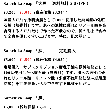
Satochika Soap 「大豆」 送料無料５％OFF！
¥3,200
¥3,040
(税込価格
¥3,344
)
国産大豆油を原料油脂として100%使用した純国産の化粧
石鹸（無香料）です。肌への適性に優れたリノール酸を高
含有する大豆油だけで作った石鹸なので、髪の毛まで含め
て全身を優しく洗い上げます。特に、肌の弱い...
NEW
Satochika Soap 「麻」 定期購入
¥5,000
¥4,500
(税込価格
¥4,950
)
定期購入 サブスクリプション麻種子油を原料油脂として
100%使用した化粧石鹸（無香料）です。肌への適性に優
れたリノール酸・リノレン酸（多価不飽和脂肪酸＝必須脂
肪酸）を世界最高レベルで含有する麻種子油だ...
Satochika Soap 「麻」
¥5,000
(税込価格
¥5,500
)