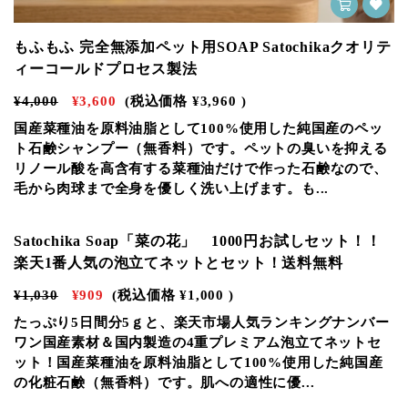
もふもふ 完全無添加ペット用SOAP Satochikaクオリテ
ィーコールドプロセス製法
¥4,000
¥3,600
(税込価格
¥3,960
)
国産菜種油を原料油脂として100%使用した純国産のペッ
ト石鹸シャンプー（無香料）です。ペットの臭いを抑える
リノール酸を高含有する菜種油だけで作った石鹸なので、
毛から肉球まで全身を優しく洗い上げます。も...
Satochika Soap「菜の花」 1000円お試しセット！！
楽天1番人気の泡立てネットとセット！送料無料
¥1,030
¥909
(税込価格
¥1,000
)
たっぷり5日間分5ｇと、楽天市場人気ランキングナンバー
ワン国産素材＆国内製造の4重プレミアム泡立てネットセ
ット！国産菜種油を原料油脂として100%使用した純国産
の化粧石鹸（無香料）です。肌への適性に優...