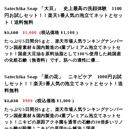
Satochika Soap 「大豆」 史上最高の洗顔体験 1100
円お試しセット！！楽天1番人気の泡立てネットとセッ
ト！送料無料
¥1,100
¥1,000
(税込価格
¥1,100
)
たっぷり5日間分5ｇと、楽天市場人気ランキングナンバー
ワン国産素材＆国内製造の4重プレミアム泡立てネットセ
ット！国産大豆油を原料油脂として100%使用した純国産
の化粧石鹸（無香料）です。肌への適性に優...
Satochika Soap 「菜の花」 ニキビケア 1000円お試
しセット！！楽天1番人気の泡立てネットとセット！送
料無料
¥1,030
¥909
(税込価格
¥1,000
)
たっぷり5日間分5ｇと、楽天市場人気ランキングナンバー
ワン国産素材＆国内製造の4重プレミアム泡立てネットセ
ット！ニキビの原因アクネ菌を通常の石鹸の30倍多いリノ
ール酸が殺菌！ニキビの原因から解決！国産...