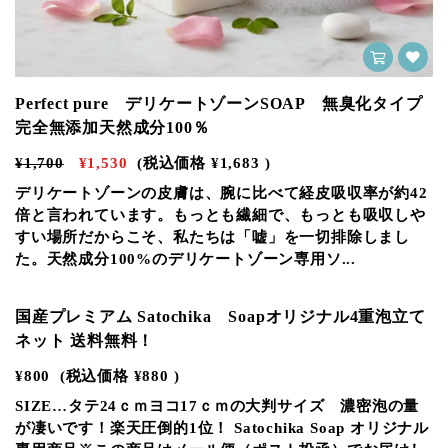
Perfect pure デリケートゾーンSOAP 無臭化タイプ
完全無添加天然成分100％
¥1,700
¥1,530
(税込価格
¥1,683
)
デリケートゾーンの皮膚は、腕に比べて経皮吸収率が約42
倍と言われています。もっとも繊細で、もっとも吸収しや
すい場所だからこそ、私たちは「嘘」を一切排除しまし
た。天然成分100%のデリケートゾーン専用ソ...
国産プレミアム Satochika Soapオリジナル4重泡立て
ネット 送料無料！
¥800
(税込価格
¥880
)
SIZE…タテ24ｃｍヨコ17ｃｍの大判サイズ 濃密泡の量
が凄いです！楽天圧倒的1位！ Satochika Soap オリジナル