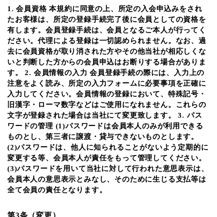
1. 会員資格 本規約に同意の上、所定の入会申込みをされ
たお客様は、所定の登録手続完了後に会員としての資格を
有します。会員登録手続は、会員となるご本人が行ってく
ださい。代理による登録は一切認められません。なお、過
去に会員資格が取り消された方やその他当社が相応しくな
いと判断した方からの会員申込はお断りする場合がありま
す。 2. 会員情報の入力 会員登録手続の際には、入力上の
注意をよく読み、所定の入力フォームに必要事項を正確に
入力してください。会員情報の登録において、特殊記号・
旧漢字・ローマ数字などはご使用になれません。これらの
文字が登録された場合は当社にて変更致します。 3. パス
ワードの管理 (1)パスワードは会員本人のみが利用できる
ものとし、第三者に譲渡・貸与できないものとします。
(2)パスワードは、他人に知られることがないよう定期的に
変更する等、会員本人が責任をもって管理してください。
(3)パスワードを用いて当社に対して行われた意思表示は、
会員本人の意思表示とみなし、そのために生じる支払等は
全て会員の責任となります。
第3条（変更）