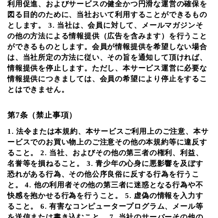
利用促進、およびサービスの健全かつ円滑な運営の確保を
図る目的のために、当社おいて利用することができるもの
とします。 3. 当社は、会員に対して、メールマガジンそ
の他の方法による情報提供（広告を含みます）を行うこと
ができるものとします。会員が情報提供を希望しない場合
は、当社所定の方法に従い、その旨を通知して頂ければ、
情報提供を停止します。ただし、本サービス運営に必要な
情報提供につきましては、会員の希望により停止をするこ
とはできません。
第7条（禁止事項）
1. 法令または本規約、本サービスご利用上のご注意、本サ
ービスでのお買い物上のご注意その他の本規約等に違反す
ること。 2. 当社、およびその他の第三者の権利、利益、
名誉等を損ねること。 3. 青少年の心身に悪影響を及ぼす
恐れがある行為、その他公序良俗に反する行為を行うこ
と。 4. 他の利用者その他の第三者に迷惑となる行為や不
快感を抱かせる行為を行うこと。 5. 虚偽の情報を入力す
ること。 6. 有害なコンピュータープログラム、メール等
を送信または書き込むこと。 7. 当社のサーバーその他の