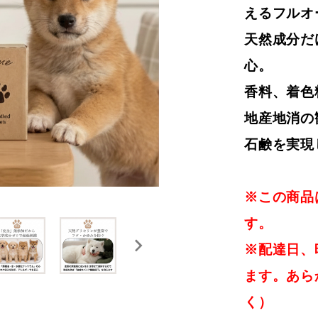
えるフルオ
天然成分だ
心。
香料、着色
地産地消の
石鹸を実現
※この商品
す。
※配達日、
ます。あら
く）