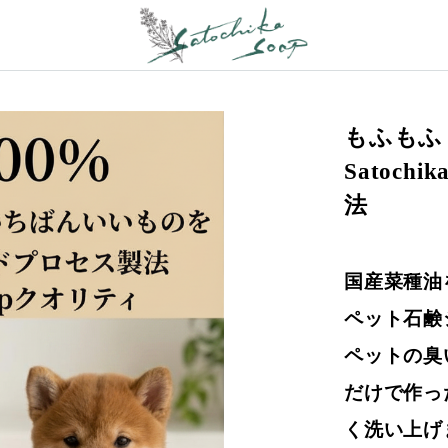
もふもふ
Satoc
法
国産菜種油
ペット石鹸
ペットの臭
だけで作っ
く洗い上げ